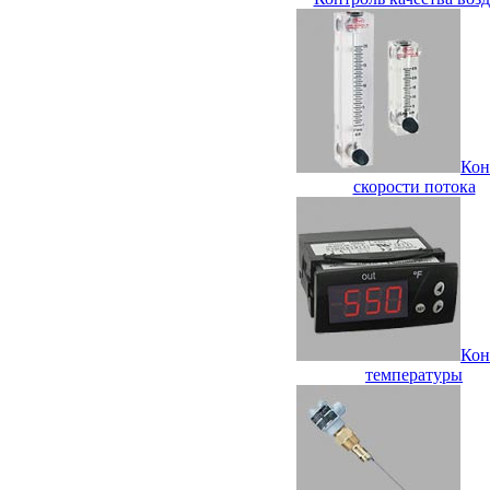
Кон
скорости потока
Кон
температуры