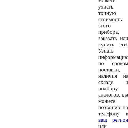
можете
узнать
точную
стоимость
этого
прибора,
заказать ил
купить его
Узнать
информаци
по срока
поставки,
наличия н
складе 
подбору
аналогов, в
можете
позвонив п
телефону 
ваш регио
или