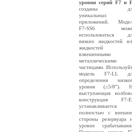
уровня серий F7 и 
созданы дл
уникальных
приложений. Моде
F7-SS6 може
использоваться д
вязких жидкостей и
жидкостей 
взвешенными
металлическими
частицами. Используй
модель F7-LL дл
определения низко
уровня (≥5/8”). 
выступающая колбов
конструкция F7-E
устанавливается
полностью с внешн
стороны резервуара 
уровне срабатывани
Погружная модель F