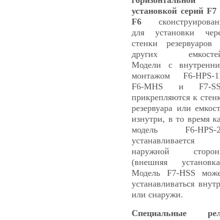
установкой серий F7
F6
сконструирован
для установки чер
стенки резервуаров
других емкостей
Модели с внутренн
монтажом F6-HPS-1
F6-MHS и F7-SS
прикрепляются к стен
резервуара или емкос
изнутри, в то время к
модель F6-HPS-2
устанавливается 
наружной сторон
(внешняя установка
Модель F7-HSS мож
устанавливаться внут
или снаружи.
Специальные рел