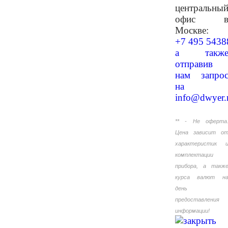
центральны
офис 
Москве:
+7 495 5438
а такж
отправив
нам запро
на
info@dwyer.
** - Не оферта
Цена зависит о
характеристик 
комплектации
прибора, а такж
курса валют н
день
предоставления
информации!