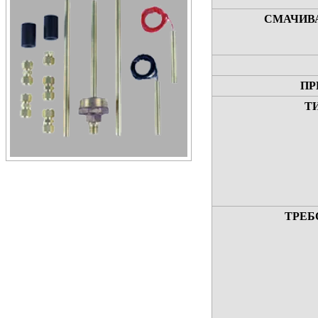
СМАЧИВ
ПР
Т
ТРЕБ