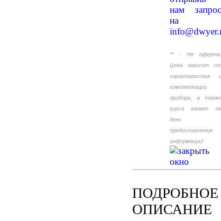
нам запро
на
info@dwyer.
** - Не оферта
Цена зависит о
характеристик 
комплектации
прибора, а такж
курса валют н
день
предоставления
информации!
ПОДРОБНОЕ
ОПИСАНИЕ