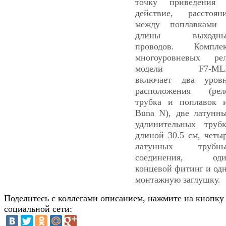
точку приведения
действие, расстоян
между поплавками
длины выходны
проводов. Компле
многоуровневых ре
модели F7-ML
включает два уров
расположения (рел
трубка и поплавок 
Buna N), две латунн
удлинительных труб
длиной 30.5 см, четы
латунных трубны
соединения, оди
концевой фитинг и од
монтажную заглушку.
Поделитесь с коллегами описанием, нажмите на кнопку
социальной сети: