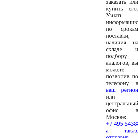
заказать ил
купить его
Узнать
информаци
по срока
поставки,
наличия н
складе 
подбору
аналогов, в
можете
позвонив п
телефону 
ваш регио
или
центральны
офис 
Москве:
+7 495 5438
а такж
отправив