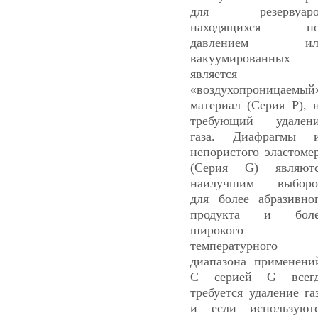
для резервуаро
находящихся по
давлением ил
вакуумированных
является
«воздухопроницаемый
материал (Серия Р), 
требующий удален
газа. Диафрагмы 
непористого эластоме
(Серия G) являют
наилучшим выборо
для более абразивно
продукта и боле
широкого
температурного
диапазона применени
С серией G всегд
требуется удаление га
и если используют