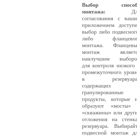
Выбор способ
монтажа:
Дл
согласования с ваш
приложением доступ
выбор либо подвесног
либо фланцевог
монтажа. Фланцев
монтаж являетс
наилучшим выборо
для контроля низкого
промежуточного уров
в резервуара
содержащих
гранулированные
продукты, которые 
образуют «мосты»
«скважины» или друг
отложения на стенк
резервуара. Выбирай
подвесной монтаж д