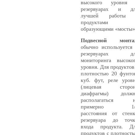
высокого уровня 
резервуарах и дл
лучшей работы 
продуктами
образующими «мосты»
Подвесной монта
обычно используется
резервуарах дл
мониторинга высоко
уровня. Для продуктов
плотностью 20 фунто
куб. фут, реле уров
(лицевая сторон
диафрагмы) должн
располагаться н
примерно 1/
расстояния от стен
резервуара до точ
входа продукта. Д
продуктов с плотност