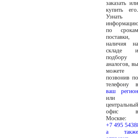
заказать ил
купить его
Узнать
информаци
по срока
поставки,
наличия н
складе 
подбору
аналогов, в
можете
позвонив п
телефону 
ваш регио
или
центральны
офис 
Москве:
+7 495 5438
а такж