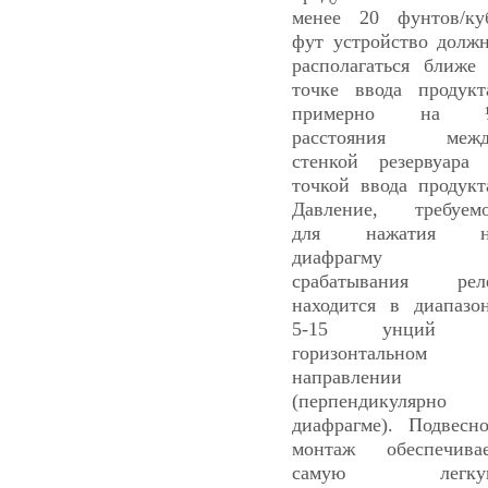
менее 20 фунтов/ку
фут устройство долж
располагаться ближе
точке ввода продукт
примерно на 
расстояния межд
стенкой резервуара
точкой ввода продукт
Давление, требуем
для нажатия н
диафрагму 
срабатывания рел
находится в диапазо
5-15 унций 
горизонтальном
направлении
(перпендикулярно
диафрагме). Подвесн
монтаж обеспечива
самую легку