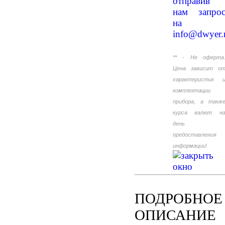
отправив
нам запро
на
info@dwyer.
** - Не оферта
Цена зависит о
характеристик 
комплектации
прибора, а такж
курса валют н
день
предоставления
информации!
ПОДРОБНОЕ
ОПИСАНИЕ