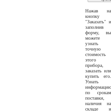
Нажав н
кнопку
"Заказать" 
заполнив
форму, в
можете
узнать
точную
стоимость
этого
прибора,
заказать ил
купить его
Узнать
информаци
по срока
поставки,
наличия н
складе 