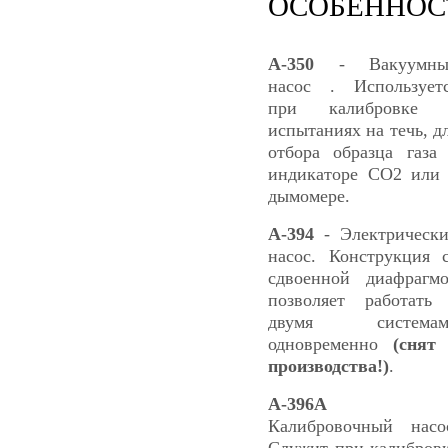
ОСОБЕННОС
А-350
- Вакуумны
насос . Использует
при калибровке 
испытаниях на течь, д
отбора образца газа
индикаторе СО2 или
дымомере.
А-394
- Электрическ
насос. Конструкция 
сдвоенной диафрагм
позволяет работать
двумя системам
одновременно
(снят
производства!)
.
А-396А
Калибровочный насо
Служит при калибров