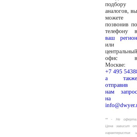
подбору
аналогов, в
можете
позвонив п
телефону 
ваш регио
или
центральны
офис 
Москве:
+7 495 5438
а такж
отправив
нам запро
на
info@dwyer.
** - Не оферта
Цена зависит о
характеристик 