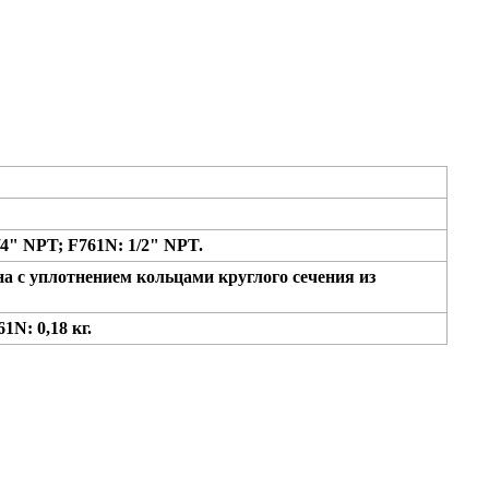
/4" NPT; F761N: 1/2" NPT.
а с уплотнением кольцами круглого сечения из
1N: 0,18 кг.