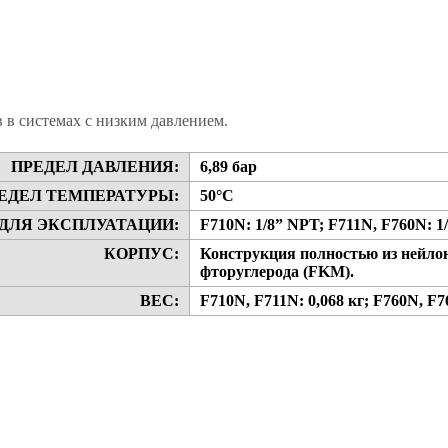
 в системах с низким давлением.
ПРЕДЕЛ ДАВЛЕНИЯ:
6,89 бар
ЕДЕЛ ТЕМПЕРАТУРЫ:
50°C
ДЛЯ ЭКСПЛУАТАЦИИ:
F710N: 1/8” NPT; F711N, F760N: 1
КОРПУС:
Конструкция полностью из нейлон
фторуглерода (FKM).
ВЕС:
F710N, F711N: 0,068 кг; F760N, F76