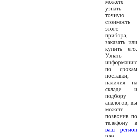
можете
узнать
точную
стоимость
этого
прибора,
заказать ил
купить его
Узнать
информаци
по срока
поставки,
наличия н
складе 
подбору
аналогов, в
можете
позвонив п
телефону 
ваш регио
или