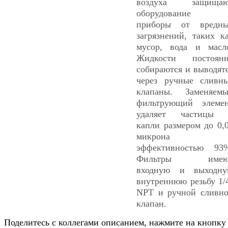
воздуха защищаю
оборудование 
приборы от вредн
загрязнений, таких к
мусор, вода и масл
Жидкости постоян
собираются и выводят
через ручные сливн
клапаны. Заменяем
фильтрующий элеме
удаляет частицы 
капли размером до 0,
микрона 
эффективностью 93
Фильтры имею
входную и выходн
внутреннюю резьбу 1/
NPT и ручной сливн
клапан.
Поделитесь с коллегами описанием, нажмите на кнопку