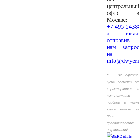
центральны
офис 
Москве:
+7 495 5438
а такж
отправив
нам запро
на
info@dwyer.
** - Не оферта
Цена зависит о
характеристик 
комплектации
прибора, а такж
курса валют н
день
предоставления
информации!