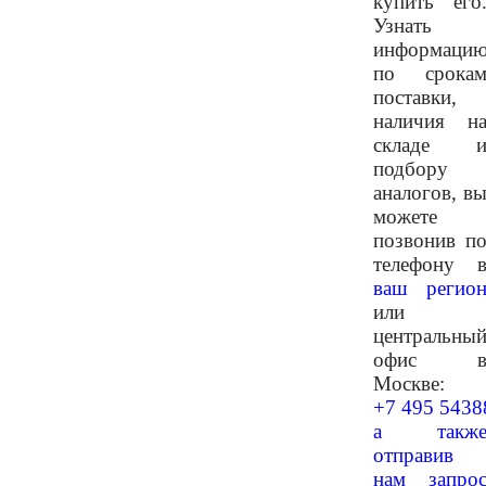
купить его
Узнать
информаци
по срока
поставки,
наличия н
складе 
подбору
аналогов, в
можете
позвонив п
телефону 
ваш регио
или
центральны
офис 
Москве:
+7 495 5438
а такж
отправив
нам запро