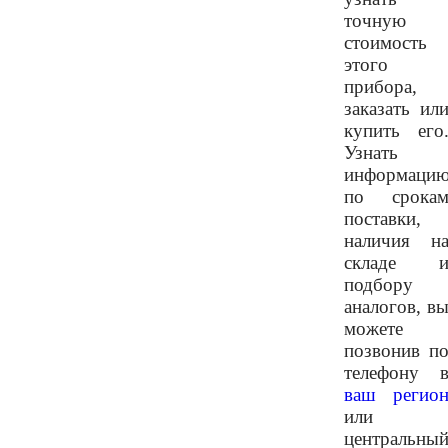
точную
стоимость
этого
прибора,
заказать ил
купить его
Узнать
информаци
по срока
поставки,
наличия н
складе 
подбору
аналогов, в
можете
позвонив п
телефону 
ваш регио
или
центральны