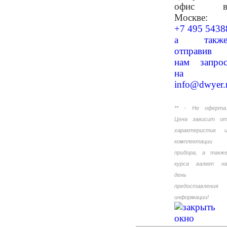
офис 
Москве:
+7 495 5438
а такж
отправив
нам запро
на
info@dwyer.
** - Не оферта
Цена зависит о
характеристик 
комплектации
прибора, а такж
курса валют н
день
предоставления
информации!