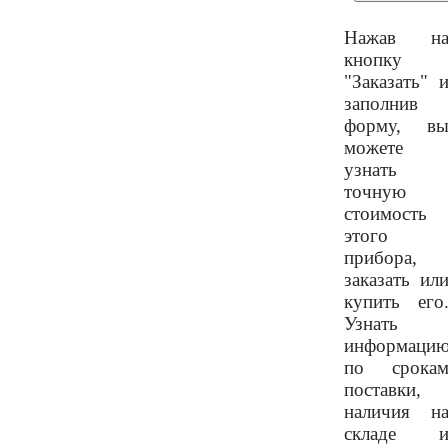
Нажав н
кнопку
"Заказать" 
заполнив
форму, в
можете
узнать
точную
стоимость
этого
прибора,
заказать ил
купить его
Узнать
информаци
по срока
поставки,
наличия н
складе 