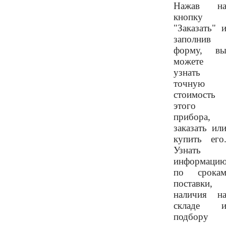
Нажав н
кнопку
"Заказать" 
заполнив
форму, в
можете
узнать
точную
стоимость
этого
прибора,
заказать ил
купить его
Узнать
информаци
по срока
поставки,
наличия н
складе 
подбору