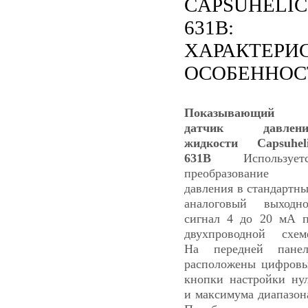
CAPSUHELIC
631B:
ХАРАКТЕРИ
ОСОБЕННОС
Показывающий
датчик давлени
жидкости Capsuhel
631B
Используетс
преобразование
давления в стандартн
аналоговый выходн
сигнал 4 до 20 мА 
двухпроводной схем
На передней пане
расположены цифров
кнопки настройки ну
и максимума диапазон