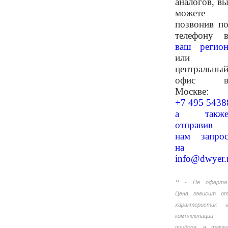
аналогов, в
можете
позвонив п
телефону 
ваш регио
или
центральны
офис 
Москве:
+7 495 5438
а такж
отправив
нам запро
на
info@dwyer.
** - Не оферта
Цена зависит о
характеристик 
комплектации
прибора, а такж