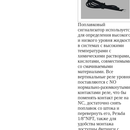
Поплавковый
сигнализатор используетс
для определения высоког
и низкого уровня жидкос
в системах с высокими
температурами с
химическими растворами
кислотами, совместимым
со смачиваемыми
материалами. Все
вертикальные реле уровн
поставляются с NO
нормально-разомкнутыми
контактами реле, что бы
поменять контакт реле на
NC, достаточно снять
поплавок со штока и
перевернуть его, Резьба
1/8”NPT, также для
удобства монтажа
доступны фитинги с