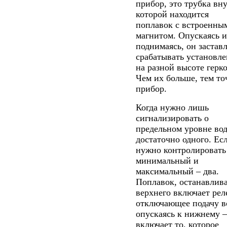
прибор, это трубка вн
которой находится
поплавок с встроенны
магнитом. Опускаясь 
поднимаясь, он застав
срабатывать установл
на разной высоте герк
Чем их больше, тем то
прибор.
Когда нужно лишь
сигнализировать о
предельном уровне во
достаточно одного. Ес
нужно контролировать
минимальный и
максимальный – два.
Поплавок, останавлива
верхнего включает рел
отключающее подачу в
опускаясь к нижнему –
включает то, которое