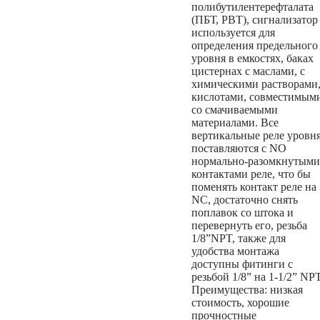
полибутилентерефталата
(ПБТ, PBT), сигнализатор
используется для
определения предельного
уровня в емкостях, баках
цистернах с маслами, с
химическими растворами
кислотами, совместимым
со смачиваемыми
материалами. Все
вертикальные реле уровн
поставляются с NO
нормально-разомкнутыми
контактами реле, что бы
поменять контакт реле на
NC, достаточно снять
поплавок со штока и
перевернуть его, резьба
1/8”NPT, также для
удобства монтажа
доступны фитинги с
резьбой 1/8” на 1-1/2” NPT
Преимущества: низкая
стоимость, хорошие
прочностные