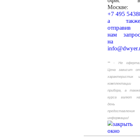
офис 
Москве:
+7 495 5438
а такж
отправив
нам запро
на
info@dwyer.
** - Не оферта
Цена зависит о
характеристик 
комплектации
прибора, а такж
курса валют н
день
предоставления
информации!