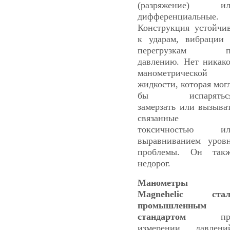
(разряжение) ил
дифференциальные.
Конструкция устойчи
к ударам, вибрации
перегрузкам п
давлению. Нет никак
манометрической
жидкости, которая мог
бы испаряться
замерзать или вызыва
связанные 
токсичностью ил
выравниванием уров
проблемы. Он так
недорог.
Манометры
Magnehelic стал
промышленным
стандартом
пр
измерении давлени