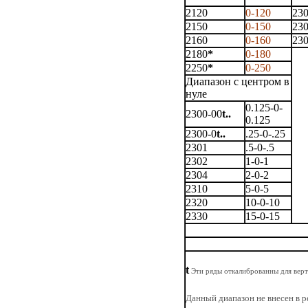
2120
0-120
23
2150
0-150
23
2160
0-160
23
2180
*
0-180
2250
*
0-250
Диапазон с центром в
нуле
0.125-0-
2300-00
t..
0.125
2300-0
t..
.25-0-.25
2301
.5-0-.5
2302
1-0-1
2304
2-0-2
2310
5-0-5
2320
10-0-10
2330
15-0-15
t
Эти ряды откалиброванны для вер
Данный диапазон не внесен в р