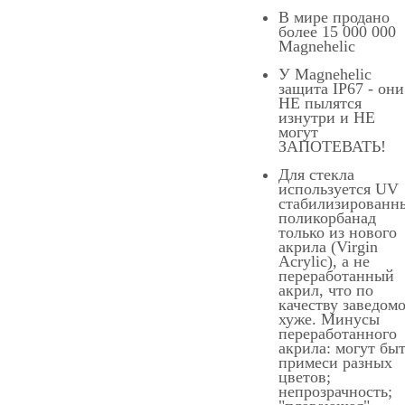
В мире продано
более 15 000 000
Magnehelic
У Magnehelic
защита IP67 - они
НЕ пылятся
изнутри и НЕ
могут
ЗАПОТЕВАТЬ!
Для стекла
используется UV
стабилизированн
поликорбанад
только из нового
акрила (Virgin
Aсrylic), а не
переработанный
акрил, что по
качеству заведом
хуже. Минусы
переработанного
акрила: могут бы
примеси разных
цветов;
непрозрачность;