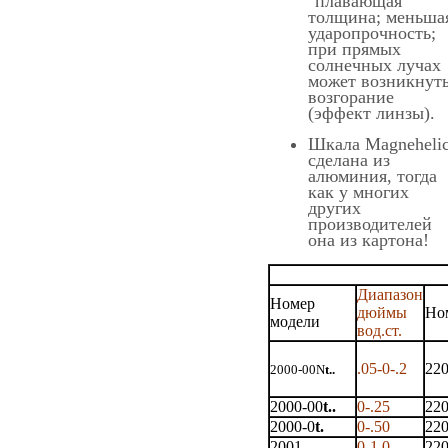
"плавающая"
толщина; меньша
ударопрочность;
при прямых
солнечных лучах
может возникнут
возгорание
(эффект линзы).
Шкала Magneheli
сделана из
алюминия, тогда
как у многих
других
производителей
она из картона!
Диапазон
Номер
дюймы
Но
модели
вод.ст.
.05-0-.2
22
2000-00N
t..
2000-00
t..
0-.25
22
2000-0
t.
0-.50
22
2001
0-1.0
22