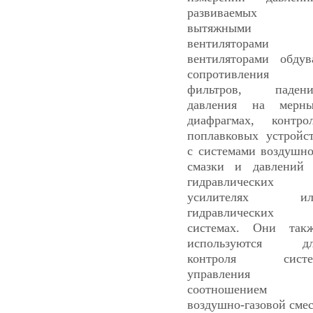
развиваемых
вытяжными
вентиляторами 
вентиляторами обдув
сопротивления
фильтров, падени
давления на мерн
диафрагмах, контро
поплавковых устройс
с системами воздушн
смазки и давлений
гидравлических
усилителях ил
гидравлических
системах. Они так
используются дл
контроля систе
управления
соотношением
воздушно-газовой сме