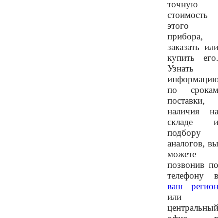
точную
стоимость
этого
прибора,
заказать ил
купить его
Узнать
информаци
по срока
поставки,
наличия н
складе 
подбору
аналогов, в
можете
позвонив п
телефону 
ваш регио
или
центральны