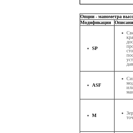
Опции - манометра высо
Модификации
Описани
Св
кр
до
пр
SP
ст
по
ус
дав
Си
мо
ASF
ил
ма
Зер
М
то