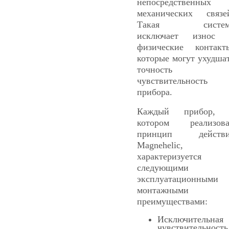
непосредственных
механических связе
Такая систем
исключает износ 
физические контакт
которые могут ухудша
точность 
чувствительность
прибора.
Каждый прибор
, 
котором реализов
принцип действи
Magnehelic,
характеризуется
следующими
эксплуатационными
монтажными
преимуществами:
Исключительная
чувствительность