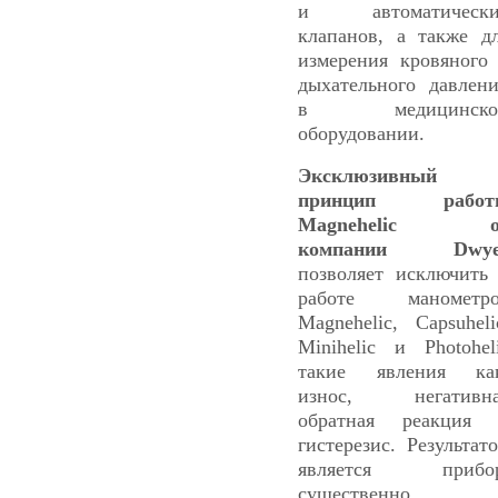
и автоматически
клапанов, а также д
измерения кровяного
дыхательного давлен
в медицинско
оборудовании.
Эксклюзивный
принцип работ
Magnehelic о
компании Dwye
позволяет исключить
работе манометро
Magnehelic
, Capsuheli
Minihelic и Photohel
такие явления ка
износ, негативна
обратная реакция
гистерезис. Результат
является прибор
существенно