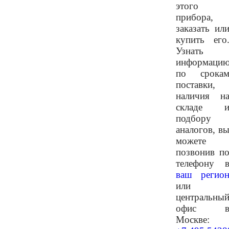
этого
прибора,
заказать ил
купить его
Узнать
информаци
по срока
поставки,
наличия н
складе 
подбору
аналогов, в
можете
позвонив п
телефону 
ваш регио
или
центральны
офис 
Москве: