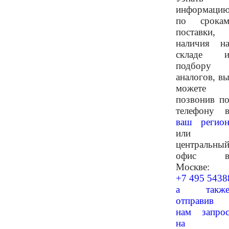
информаци
по срока
поставки,
наличия н
складе 
подбору
аналогов, в
можете
позвонив п
телефону 
ваш регио
или
центральны
офис 
Москве:
+7 495 5438
а такж
отправив
нам запро
на