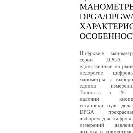
МАНОМЕТР
DPGA/DPGW
ХАРАКТЕРИ
ОСОБЕННОС
Цифровые маномет
серии DPGA 
единственные на рын
недорогие цифров
манометры с выбор
единиц измерения
Точность в 1% 
наличии кнопк
установки нуля дела
DPGA прекрасны
выбором для цифров
измерений давлен
воздуха и совместим