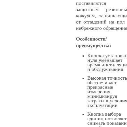
поставляются 
защитным резинов
кожухом, защищающ
от отпадений на пол
небрежного обращения
Особенности/
преимущества:
Кнопка установк
нуля уменьшает
время инсталляц
и обслуживания
Высокая точность
обеспечивает
прекрасные
измерения,
минимизируя
затраты в услови
эксплуатации
Кнопка выбора
единиц позволяет
снимать показани