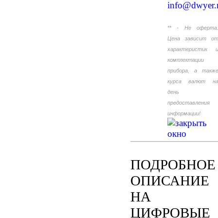
info@dwyer.
** - Не оферта
Цена зависит о
характеристик 
комплектации
прибора, а такж
курса валют н
день
предоставления
информации!
ПОДРОБНОЕ
ОПИСАНИЕ
НА
ЦИФРОВЫЕ