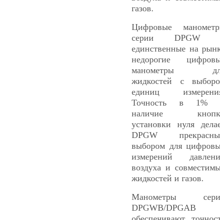
газов.
Цифровые маномет
серии DPGW 
единственные на рын
недорогие цифров
манометры дл
жидкостей с выбор
единиц измерения
Точность в 1% 
наличие кнопк
установки нуля дела
DPGW прекрасны
выбором для цифров
измерений давлен
воздуха и совместим
жидкостей и газов.
Манометры сери
DPGWB/DPGAB
обеспечивают точнос