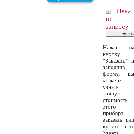
Цена
по
запросу
Нажав н
кнопку
"Заказать" 
заполнив
форму, в
можете
узнать
точную
стоимость
этого
прибора,
заказать ил
купить его
Узнать