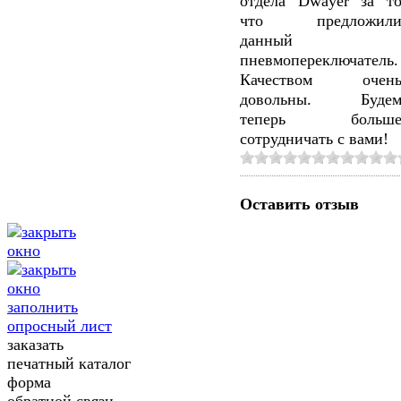
отдела Dwayer за т
что предложил
данный
пневмопереключатель.
Качеством очен
довольны. Буде
теперь больш
сотрудничать с вами!
Оставить отзыв
заполнить
опросный лист
заказать
печатный каталог
форма
обратной связи