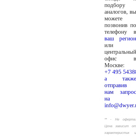
подбору
аналогов, в
можете
позвонив п
телефону 
ваш регио
или
центральны
офис 
Москве:
+7 495 5438
а такж
отправив
нам запро
на
info@dwyer.
** - Не оферта
Цена зависит о
характеристик 