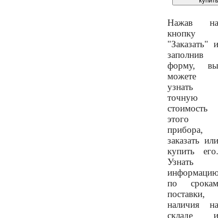
Нажав н
кнопку
"Заказать" 
заполнив
форму, в
можете
узнать
точную
стоимость
этого
прибора,
заказать ил
купить его
Узнать
информаци
по срока
поставки,
наличия н
складе 