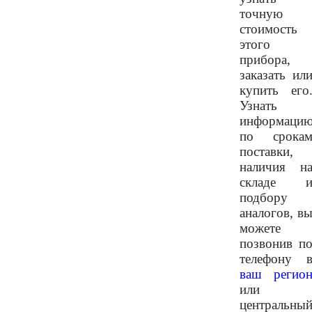
точную
стоимость
этого
прибора,
заказать ил
купить его
Узнать
информаци
по срока
поставки,
наличия н
складе 
подбору
аналогов, в
можете
позвонив п
телефону 
ваш регио
или
центральны