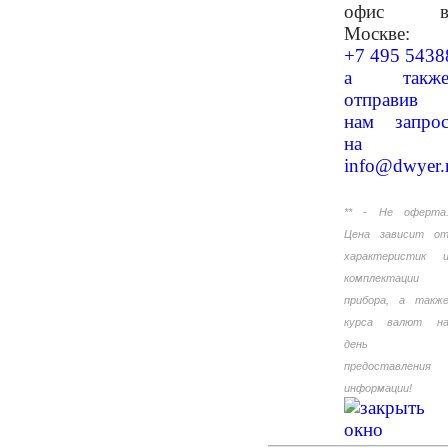
офис 
Москве:
+7 495 5438
а такж
отправив
нам запро
на
info@dwyer.
** - Не оферта
Цена зависит о
характеристик 
комплектации
прибора, а такж
курса валют н
день
предоставления
информации!