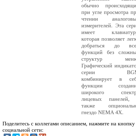
обычно происходящ
при угле просмотра п
чтении аналоговы
измерителей. Эта сер
имеет клавиатуру
которая позволяет лег
добраться до все
функций без сложн
структур меню
Графический индикат
серии BG
комбинирует в се
функции создани
широкого спектр
лицевых панелей,
также опциональн
гнездо NEMA 4X.
Поделитесь с коллегами описанием, нажмите на кнопку
социальной сети: