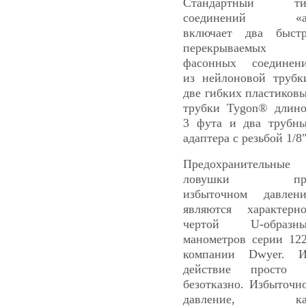
Стандартный ти
соединений «а
включает два быст
перекрываемых
фасонных соединен
из нейлоновой трубк
две гибких пластиков
трубки Tygon® длин
3 фута и два трубн
адаптера с резьбой 1/8"
Предохранительные
ловушки пр
избыточном давлен
являются характерн
чертой U-образны
манометров серии 12
компании Dwyer. 
действие просто 
безотказно. Избыточн
давление, ка