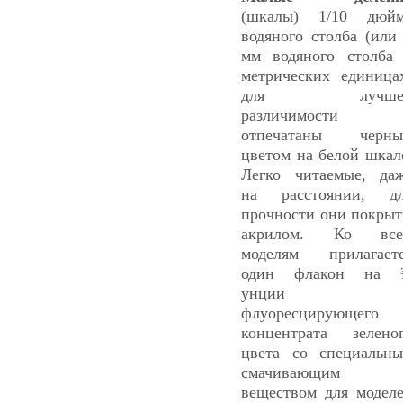
(шкалы) 1/10 дюй
водяного столба (или
мм водяного столба
метрических единица
для лучше
различимости
отпечатаны черны
цветом на белой шкал
Легко читаемые, да
на расстоянии, д
прочности они покры
акрилом. Ко все
моделям прилагает
один флакон на 
унции
флуоресцирующего
концентрата зелено
цвета со специальн
смачивающим
веществом для модел