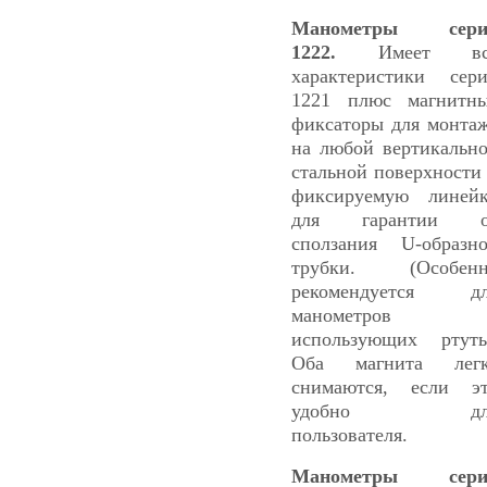
Манометры сери
1222.
Имеет вс
характеристики сер
1221 плюс магнитн
фиксаторы для монта
на любой вертикальн
стальной поверхности
фиксируемую линей
для гарантии о
сползания U-образн
трубки. (Особенн
рекомендуется дл
манометров
использующих ртуть
Оба магнита легк
снимаются, если э
удобно дл
пользователя.
Манометры сери