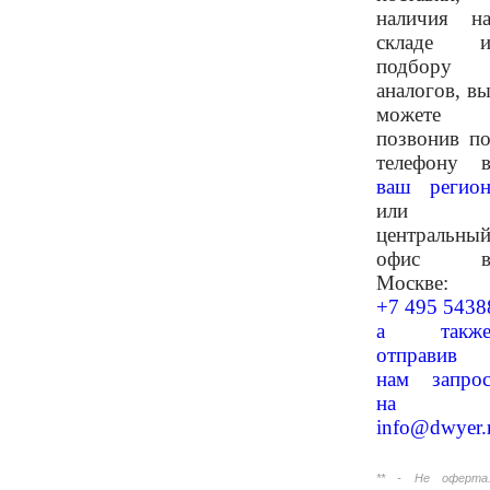
наличия н
складе 
подбору
аналогов, в
можете
позвонив п
телефону 
ваш регио
или
центральны
офис 
Москве:
+7 495 5438
а такж
отправив
нам запро
на
info@dwyer.
** - Не оферта