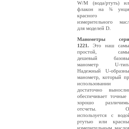
W/M (вода/ртуть) и
флакон на ¾ унци
красного
измерительного мас
для моделей D.
Манометры сери
1221.
Это наш самы
простой, самы
дешевый базовы
манометр U-типа
Надежный U-образн
манометр, который п
использовании
достаточно выносли
обеспечивает точные
хорошо различимы
отсчеты. О
используется с водо
ртутью или красн
измерительным масло