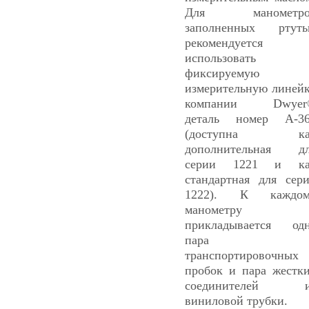
Для манометро
заполненных ртут
рекомендуется
использовать
фиксируемую
измерительную линей
компании Dwyer
деталь номер А-3
(доступна ка
дополнительная д
серии 1221 и ка
стандартная для сер
1222). К каждом
манометру
прикладывается од
пара
транспортировочных
пробок и пара жестк
соединителей и
виниловой трубки.