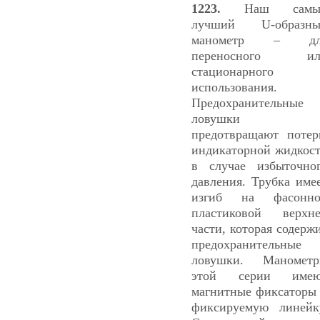
1223.
Наш самы
лучший U-образны
манометр – дл
переносного ил
стационарного
использования.
Предохранительные
ловушки
предотвращают поте
индикаторной жидкос
в случае избыточно
давления. Трубка име
изгиб на фасонно
пластиковой верхн
части, которая содерж
предохранительные
ловушки. Маномет
этой серии имею
магнитные фиксаторы
фиксируемую линейк