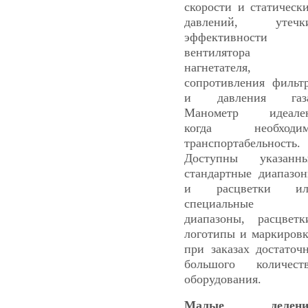
скорости и статическ
давлений, утечки
эффективности
вентилятора 
нагнетателя,
сопротивления фильт
и давления газа
Манометр идеален
когда необходим
транспортабельность.
Доступны указанн
стандартные диапазо
и расцветки ил
специальные
диапазоны, расцветк
логотипы и маркиров
при заказах достаточ
большого количест
оборудования.
Малые делени