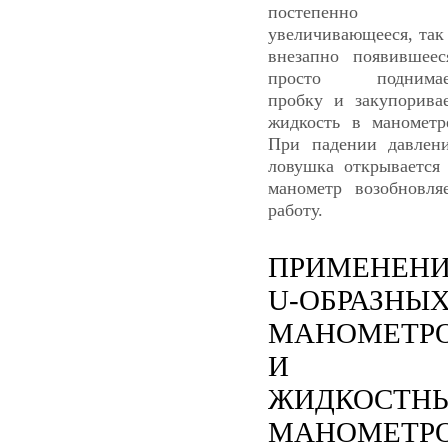
постепенно
увеличивающееся, так
внезапно появившеес
просто поднимае
пробку и закупорива
жидкость в манометр
При падении давлен
ловушка открывается
манометр возобновля
работу.
ПРИМЕНЕН
U-ОБРАЗНЫ
МАНОМЕТР
И
ЖИДКОСТН
МАНОМЕТР