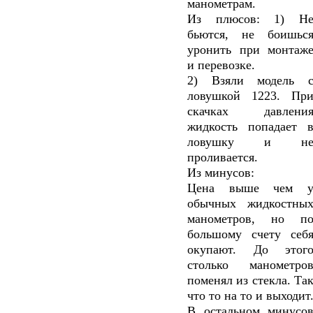
манометрам.
Из плюсов: 1) Н
бьются, не боишьс
уронить при монтаж
и перевозке.
2) Взяли модель 
ловушкой 1223. Пр
скачках давлени
жидкость попадает 
ловушку и н
проливается.
Из минусов:
Цена выше чем 
обычных жидкостны
манометров, но п
большому счету себ
окупают. До этог
столько манометро
поменял из стекла. Та
что то на то и выходит
В остальном минусо