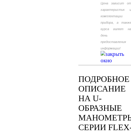
Цена зависит о
характеристик 
комплектации
прибора, а такж
курса валют н
день
предоставления
информации!
ПОДРОБНОЕ
ОПИСАНИЕ
НА U-
ОБРАЗНЫЕ
МАНОМЕТР
СЕРИИ FLEX