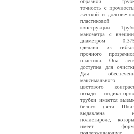
образной трубк
точность с прочност
жесткой и долговечн
пластиковой
конструкции. Труб
манометра с внешн
диаметром 0,375
сделана из гибко
прочного прозрачно
пластика. Она лег
доступна для очистк
Для обеспечени
максимального
цветового контрас
позади индикаторн
трубки имеется выем
белого цвета. Шка
выдавлена н
полистироле, котор
имеет форму
поддерживающую