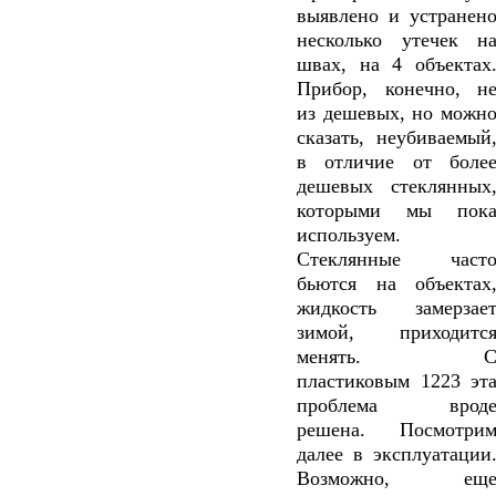
выявлено и устранен
несколько утечек н
швах, на 4 объектах
Прибор, конечно, н
из дешевых, но можн
сказать, неубиваемый
в отличие от боле
дешевых стеклянных
которыми мы пок
используем.
Стеклянные част
бьются на объектах
жидкость замерзае
зимой, приходитс
менять. 
пластиковым 1223 эт
проблема врод
решена. Посмотри
далее в эксплуатации
Возможно, ещ