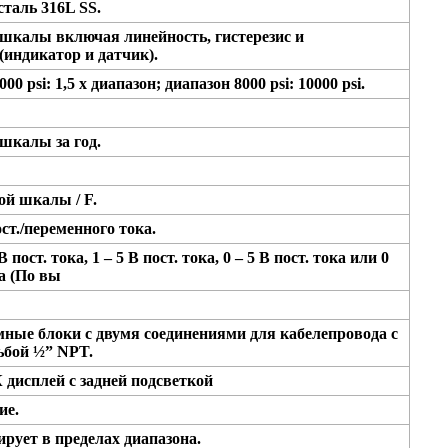
таль 316L SS.
шкалы включая линейность, гистерезис и
(индикатор и датчик).
0 psi: 1,5 х диапазон; диапазон 8000 psi: 10000 psi.
шкалы за год.
ой шкалы / F.
ост./переменного тока.
 В пост. тока, 1 – 5 В пост. тока, 0 – 5 В пост. тока или 0
ка (По вы
ые блоки с двумя соединениями для кабелепровода с
ьбой ½” NPT.
дисплей с задней подсветкой
ие.
ует в пределах диапазона.