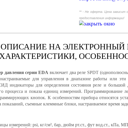
** - Не оферта. Цена зависит 
предоставления информации!
 ОПИСАНИЕ НА ЭЛЕКТРОННЫЙ 
 ХАРАКТЕРИСТИКИ, ОСОБЕННО
р давления серии EDA
включает два реле SPDT (однополюсные
настраиваемые для управления в диапазоне работы или эти 
СИД индикаторы для определения состояния реле и большой д
го процесса и показа единиц измерений. Программирование ле
раммирующих кнопок. К особенностям прибора относятся уста
а показаний, съемные клеммные блоки, настраиваемое время за
ы измерений: psi, кг/см², бар, дюйм рт.ст., фут вод.ст., кПа, МП