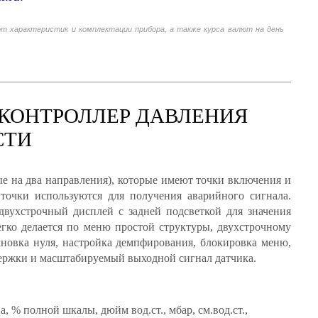
от характеристик и комплектации прибора, а также курса валют на день
КОНТРОЛЛЕР ДАВЛЕНИЯ
СТИ
 на два направления), которые имеют точки включения и
точки используются для получения аварийного сигнала.
вухстрочный дисплей с задней подсветкой для значения
гко делается по меню простой структуры, двухстрочному
новка нуля, настройка демпфирования, блокировка меню,
держки и масштабируемый выходной сигнал датчика.
а, % полной шкалы, дюйм вод.ст., мбар, см.вод.ст.,