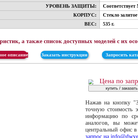
УРОВЕНЬ ЗАЩИТЫ:
Соответствует 
КОРПУС:
Стекло залитое
ВЕС:
535 г.
истик, а также список доступных моделей с их ос
ачать
Заказать инструкции
Запросить кат
Цена по зап
Нажав на кнопку "З
точную стоимость э
информацию по сро
аналогов, вы мож
центральный офис в
запрос на
info@dwye