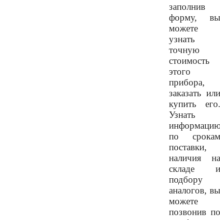
заполнив
форму, в
можете
узнать
точную
стоимость
этого
прибора,
заказать ил
купить его
Узнать
информаци
по срока
поставки,
наличия н
складе 
подбору
аналогов, в
можете
позвонив п