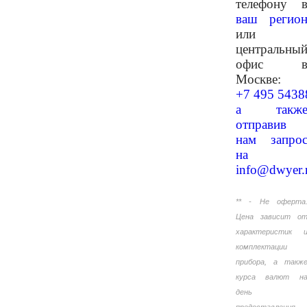
телефону 
ваш регио
или
центральны
офис 
Москве:
+7 495 5438
а такж
отправив
нам запро
на
info@dwyer.
** - Не оферта
Цена зависит о
характеристик 
комплектации
прибора, а такж
курса валют н
день