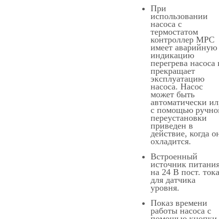
При
использовании
насоса с
термостатом
контроллер МРС
имеет аварийную
индикацию
перегрева насоса 
прекращает
эксплуатацию
насоса. Насос
может быть
автоматически и
с помощью ручно
переустановки
приведен в
действие, когда о
охладится.
Встроенный
источник питани
на 24 В пост. ток
для датчика
уровня.
Показ времени
работы насоса с
помощью кнопки