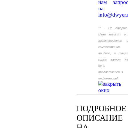
нам запро
на
info@dwyer.
** - Не оферта
Цена зависит о
характеристик 
комплектации
прибора, а такж
курса валют н
день
предоставления
информации!
ПОДРОБНОЕ
ОПИСАНИЕ
НА