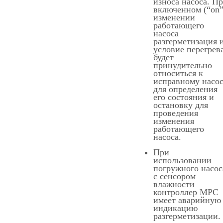
износа насоса. П
включенном (“on”
изменении
работающего
насоса
разгерметизация 
условие перегрев
будет
принудительно
относиться к
исправному насо
для определения
его состояния и
остановку для
проведения
изменения
работающего
насоса.
При
использовании
погружного насос
с сенсором
влажности
контроллер МРС
имеет аварийную
индикацию
разгерметизации.