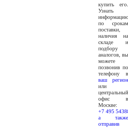
купить его
Узнать
информаци
по срока
поставки,
наличия н
складе 
подбору
аналогов, в
можете
позвонив п
телефону 
ваш регио
или
центральны
офис 
Москве:
+7 495 5438
а такж
отправив