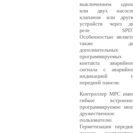
выключением одно
или двух насосов
клапанов или друг
устройств через д
реле SPDT
Особенностью являет
также дв
дополнительных
программируемых
контакта аварийно
сигнала с аварийн
индикацией н
передней панели.
Контроллер МРС име
гибкое встроенно
программируемое ме
дружественное
пользователю.
Герметизация передн
панели соответству