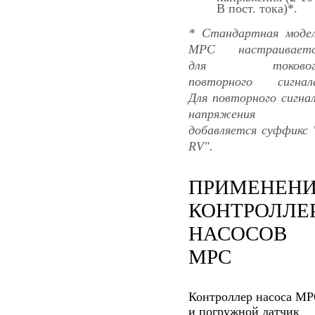
В пост. тока)*.
* Стандартная моде
МРС настраиваетс
для токовог
повторного сигнал
Для повторного сигна
напряжения
добавляется суффикс 
RV".
ПРИМЕНЕН
КОНТРОЛЛЕ
НАСОСОВ
MPC
Контроллер насоса M
и погружной датчик