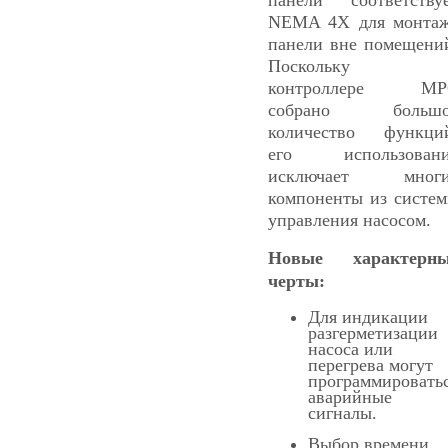
NEMA 4X для монта
панели вне помещени
Поскольку 
контроллере МР
собрано большо
количество функци
его использовани
исключает многи
компоненты из систе
управления насосом.
Новые характерны
черты:
Для индикации
разгерметизации
насоса или
перегрева могут
программировать
аварийные
сигналы.
Выбор времени