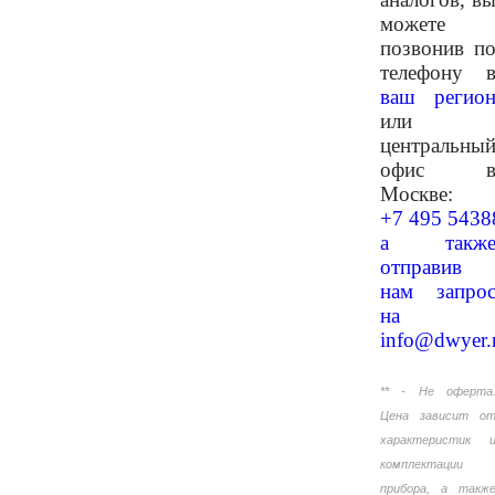
можете
позвонив п
телефону 
ваш регио
или
центральны
офис 
Москве:
+7 495 5438
а такж
отправив
нам запро
на
info@dwyer.
** - Не оферта
Цена зависит о
характеристик 
комплектации
прибора, а такж