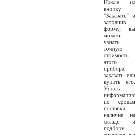
Нажав н
кнопку
"Заказать" 
заполнив
форму, в
можете
узнать
точную
стоимость
этого
прибора,
заказать ил
купить его
Узнать
информаци
по срока
поставки,
наличия н
складе 
подбору
аналогов, в