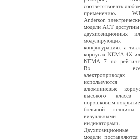
соответствовать любо
применению. W.E
Anderson электрическ
модели ACT доступны
двухпозиционных и
модулирующих
конфигурациях а так
корпусах NEMA 4X и
NEMA 7 по рейтинг
Во все
электроприводах
используются
алюминиевые корпу
высокого класса 
порошковым покрыти
большой толщины 
визуальными
индикаторами.
Двухпозиционные
модели поставляются