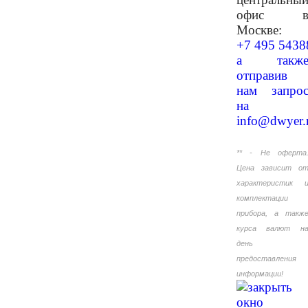
офис 
Москве:
+7 495 5438
а такж
отправив
нам запро
на
info@dwyer.
** - Не оферта
Цена зависит о
характеристик 
комплектации
прибора, а такж
курса валют н
день
предоставления
информации!