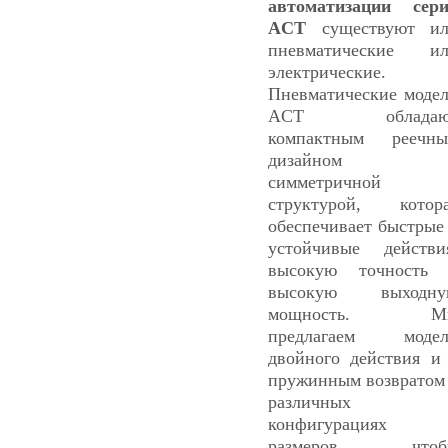
автоматизации сер
ACT
существуют и
пневматические и
электрические.
Пневматические моде
ACT обладаю
компактным реечн
дизайном 
симметричной
структурой, котор
обеспечивает быстрые
устойчивые действи
высокую точность
высокую выходну
мощность. М
предлагаем модел
двойного действия и
пружинным возвратом
различных
конфигурациях
размеров, чтоб