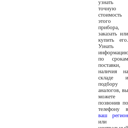
узнать
точную
стоимость
этого
прибора,
заказать ил
купить его
Узнать
информаци
по срока
поставки,
наличия н
складе 
подбору
аналогов, в
можете
позвонив п
телефону 
ваш регио
или
центральны