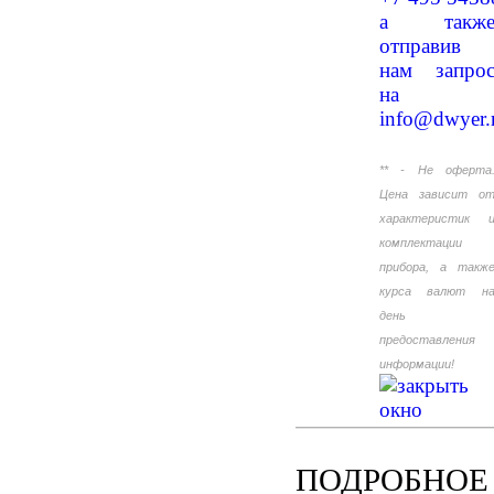
а такж
отправив
нам запро
на
info@dwyer.
** - Не оферта
Цена зависит о
характеристик 
комплектации
прибора, а такж
курса валют н
день
предоставления
информации!
ПОДРОБНОЕ