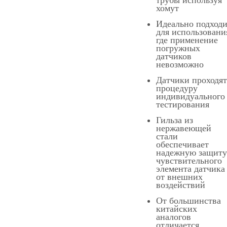
хомут
Идеально подход
для использовани
где применение
погружных
датчиков
невозможно
Датчики проходят
процедуру
индивидуального
тестирования
Гильза из
нержавеющей
стали
обеспечивает
надежную защиту
чувствительного
элемента датчика
от внешних
воздействий
От большинства
китайских
аналогов
отличается