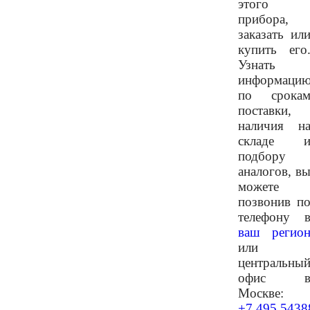
этого
прибора,
заказать ил
купить его
Узнать
информаци
по срока
поставки,
наличия н
складе 
подбору
аналогов, в
можете
позвонив п
телефону 
ваш регио
или
центральны
офис 
Москве:
+7 495 5438