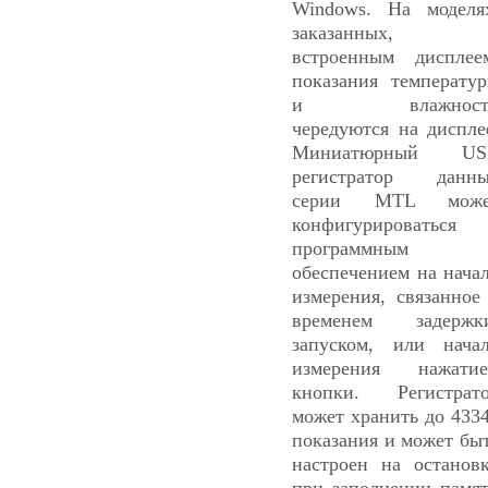
Windows. На моделя
заказанных, 
встроенным дисплее
показания температу
и влажност
чередуются на диспле
Миниатюрный US
регистратор данн
серии MTL може
конфигурироваться
программным
обеспечением на нача
измерения, связанное
временем задержк
запуском, или нача
измерения нажати
кнопки. Регистрат
может хранить до 433
показания и может бы
настроен на останов
при заполнении памя