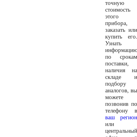
точную
стоимость
этого
прибора,
заказать ил
купить его
Узнать
информаци
по срока
поставки,
наличия н
складе 
подбору
аналогов, в
можете
позвонив п
телефону 
ваш регио
или
центральны