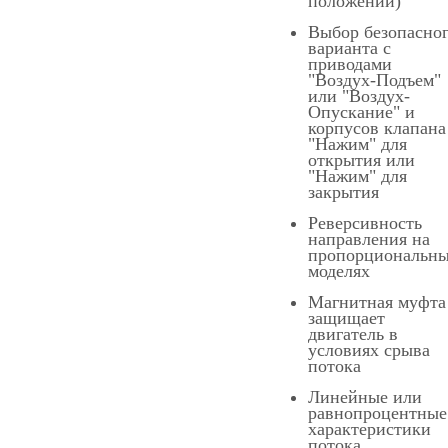
положении)
Выбор безопасно
варианта с
приводами
"Воздух-Подъем"
или "Воздух-
Опускание" и
корпусов клапана
"Нажим" для
открытия или
"Нажим" для
закрытия
Реверсивность
направления на
пропорциональн
моделях
Магнитная муфта
защищает
двигатель в
условиях срыва
потока
Линейные или
равнопроцентные
характеристики
потока