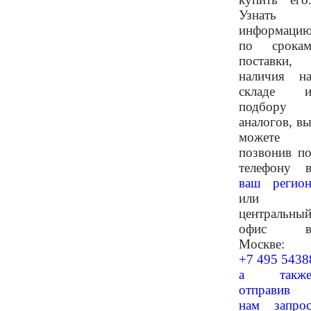
Узнать
информаци
по срока
поставки,
наличия н
складе 
подбору
аналогов, в
можете
позвонив п
телефону 
ваш регио
или
центральны
офис 
Москве:
+7 495 5438
а такж
отправив
нам запро