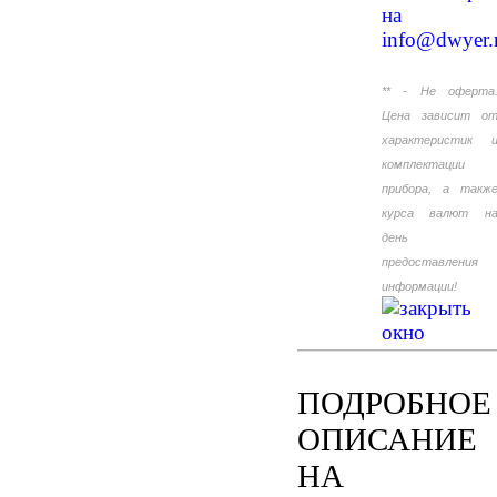
на
info@dwyer.
** - Не оферта
Цена зависит о
характеристик 
комплектации
прибора, а такж
курса валют н
день
предоставления
информации!
ПОДРОБНОЕ
ОПИСАНИЕ
НА