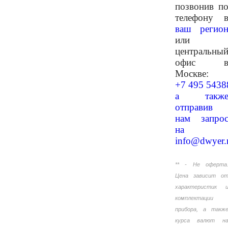
позвонив п
телефону 
ваш регио
или
центральны
офис 
Москве:
+7 495 5438
а такж
отправив
нам запро
на
info@dwyer.
** - Не оферта
Цена зависит о
характеристик 
комплектации
прибора, а такж
курса валют н