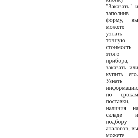
"Заказать" 
заполнив
форму, в
можете
узнать
точную
стоимость
этого
прибора,
заказать ил
купить его
Узнать
информаци
по срока
поставки,
наличия н
складе 
подбору
аналогов, в
можете