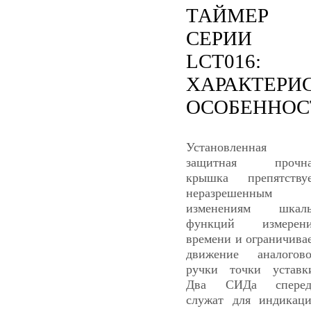
ТАЙМЕР
СЕРИИ
LCT016:
ХАРАКТЕРИ
ОСОБЕННОС
Установленная
защитная прочна
крышка препятству
неразрешенным
изменениям шкалы
функций измерени
времени и ограничива
движение аналогов
ручки точки уставк
Два СИДа сперед
служат для индикац