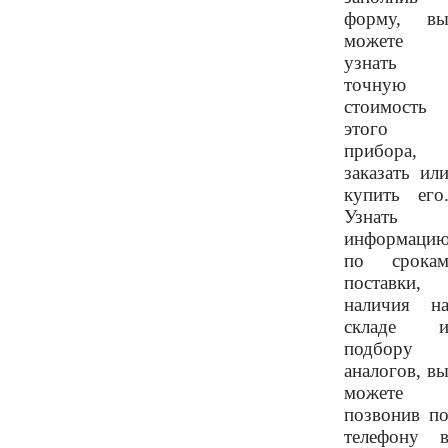
форму, в
можете
узнать
точную
стоимость
этого
прибора,
заказать ил
купить его
Узнать
информаци
по срока
поставки,
наличия н
складе 
подбору
аналогов, в
можете
позвонив п
телефону 