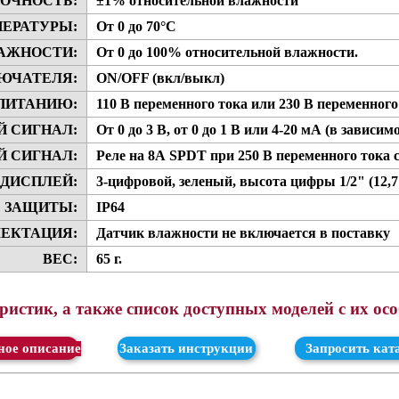
ОЧНОСТЬ:
±1% относительной влажности
ПЕРАТУРЫ:
От 0 до 70°С
АЖНОСТИ:
От 0 до 100% относительной влажности.
ЮЧАТЕЛЯ:
ON/OFF (вкл/выкл)
 ПИТАНИЮ:
110 В переменного тока или 230 В переменного 
Й СИГНАЛ:
От 0 до 3 В, от 0 до 1 В или 4-20 мА (в зависим
 СИГНАЛ:
Реле на 8А SPDT при 250 В переменного тока с
ДИСПЛЕЙ:
3-цифровой, зеленый, высота цифры 1/2" (12,7
 ЗАЩИТЫ:
IP64
ЕКТАЦИЯ:
Датчик влажности не включается в поставку
ВЕС:
65 г.
истик, а также список доступных моделей с их ос
ачать
Заказать инструкции
Запросить кат