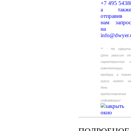
+7 495 5438
а такж
отправив
нам запро
на
info@dwyer.
** - Не оферта
Цена зависит о
характеристик 
комплектации
прибора, а такж
курса валют н
день
предоставления
информации!
ПОДРОБНОЕ