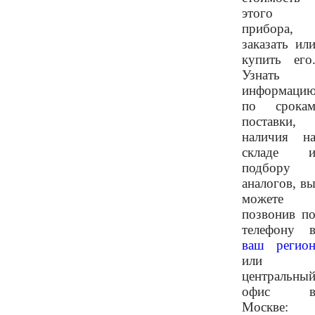
этого
прибора,
заказать ил
купить его
Узнать
информаци
по срока
поставки,
наличия н
складе 
подбору
аналогов, в
можете
позвонив п
телефону 
ваш регио
или
центральны
офис 
Москве: