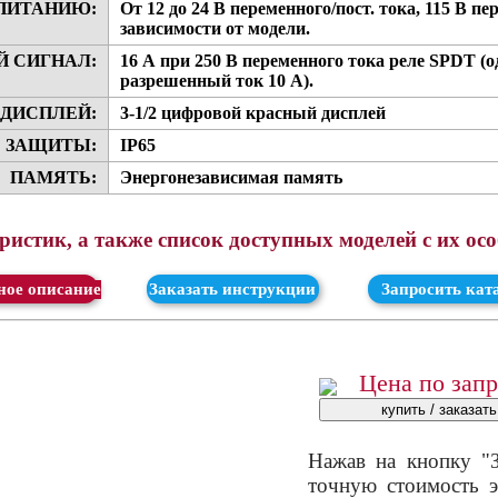
 ПИТАНИЮ:
От 12 до 24 В переменного/пост. тока, 115 В п
зависимости от модели.
 СИГНАЛ:
16 А при 250 В переменного тока реле SPDT (
разрешенный ток 10 А).
ДИСПЛЕЙ:
3-1/2 цифровой красный дисплей
 ЗАЩИТЫ:
IP65
ПАМЯТЬ:
Энергонезависимая память
истик, а также список доступных моделей с их ос
ачать
Заказать инструкции
Запросить кат
Цена по зап
Нажав на кнопку "З
точную стоимость э