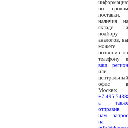
информаци
по срока
поставки,
наличия н
складе 
подбору
аналогов, в
можете
позвонив п
телефону 
ваш регио
или
центральны
офис 
Москве:
+7 495 5438
а такж
отправив
нам запро
на
info@dwyer.