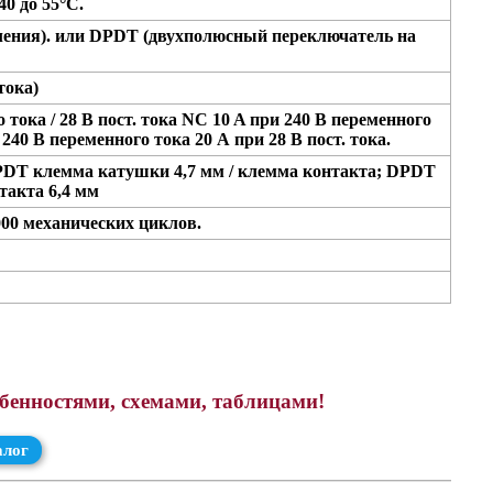
40 до 55°С.
ения). или DPDT (двухполюсный переключатель на
 тока)
тока / 28 В пост. тока NC 10 A при 240 В переменного
 240 В переменного тока 20 А при 28 В пост. тока.
PDT клемма катушки 4,7 мм / клемма контакта; DPDT
такта 6,4 мм
000 механических циклов.
обенностями, схемами, таблицами!
алог