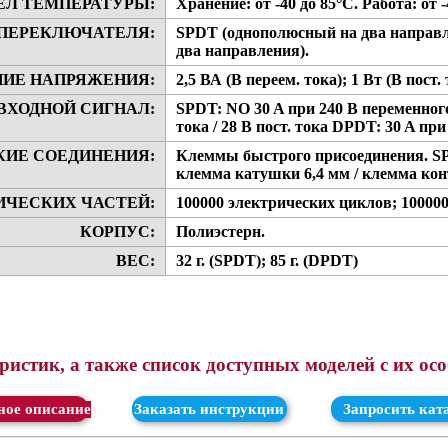
ЕЛ ТЕМПЕРАТУРЫ:
Хранение: от -40 до 85°С. Работа: от -
 ПЕРЕКЛЮЧАТЕЛЯ:
SPDT (однополюсный на два направл
два направления).
НИЕ НАПРЯЖЕНИЯ:
2,5 ВА (В переем. тока); 1 Вт (В пост.
ВХОДНОЙ СИГНАЛ:
SPDT: NO 30 A при 240 В переменного 
тока / 28 В пост. тока DPDT: 30 A при
КИЕ СОЕДИНЕНИЯ:
Клеммы быстрого присоединения. S
клемма катушки 6,4 мм / клемма кон
ИЧЕСКИХ ЧАСТЕЙ:
100000 электрических циклов; 10000
КОРПУС:
Полиэстерн.
ВЕС:
32 г. (SPDT); 85 г. (DPDT)
истик, а также список доступных моделей с их ос
ачать
Заказать инструкции
Запросить кат