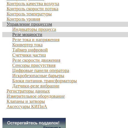
Контроль качества воздуха
Контроль скорости потока
Контроль температуры
Контроль уровня
Управление процессом
Индикаторы процесса
Реле мощности
Реле тока и напряжения
Конвертер тока
Таймер цифровой
Счетчики частиц
Реле скорости движения
Сенсоры присутствия
Цифровые панели оператора
Искробезопасные барьеры
Блоки питания, трансформаторы
Датчики-реле вибрации
Регистраторы данных
Измерительное оборудование
Клапаны и затворы
Аксессуары КИПиА