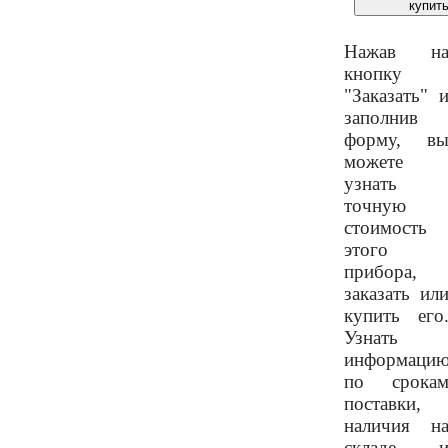
Нажав н
кнопку
"Заказать" 
заполнив
форму, в
можете
узнать
точную
стоимость
этого
прибора,
заказать ил
купить его
Узнать
информаци
по срока
поставки,
наличия н
складе 