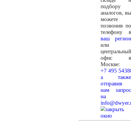
подбору
аналогов, в
можете
позвонив п
телефону 
ваш регио
или
центральны
офис 
Москве:
+7 495 5438
а такж
отправив
нам запро
на
info@dwyer.