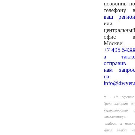
позвонив п
телефону 
ваш регио
или
центральны
офис 
Москве:
+7 495 5438
а такж
отправив
нам запро
на
info@dwyer.
** - Не оферта
Цена зависит о
характеристик 
комплектации
прибора, а такж
курса валют н