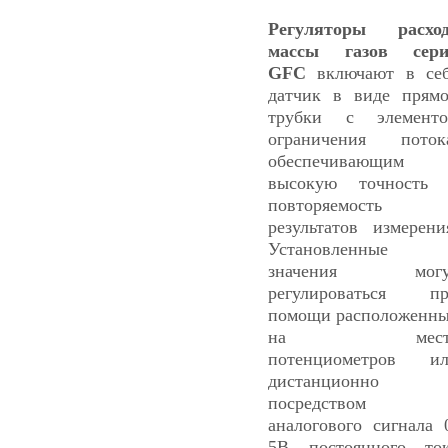
Регуляторы расхо
массы газов сери
GFC
включают в се
датчик в виде прям
трубки с элемент
ограничения поток
обеспечивающим
высокую точность
повторяемость
результатов измерени
Установленные
значения могу
регулироваться п
помощи расположенн
на мест
потенциометров и
дистанционно
посредством
аналогового сигнала 
5В постоянного то