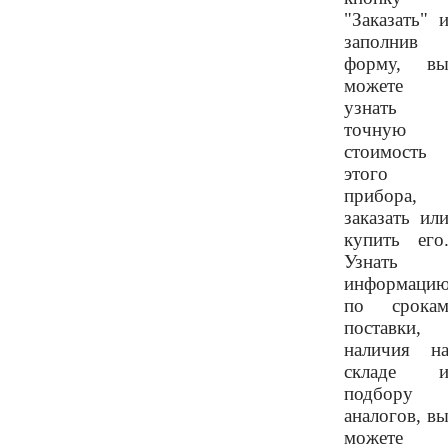
"Заказать" 
заполнив
форму, в
можете
узнать
точную
стоимость
этого
прибора,
заказать ил
купить его
Узнать
информаци
по срока
поставки,
наличия н
складе 
подбору
аналогов, в
можете