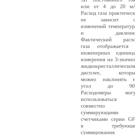
или от 4 до 20 м
Расход газа практичес
не зависит о
изменений температу
и давления
Фактический расх
газа отображается
инженерных единиц
измерения на 3-значн
жидкокристаллическо
дисплее, которы
можно наклонять 
угол до 90°
Расходомеры могу
использоваться
совместно 
суммирующими
счетчиками серии G
в требующи
суммирования