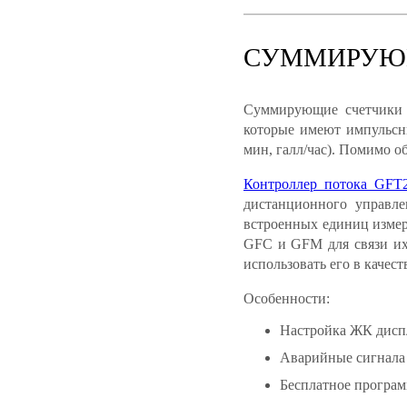
СУММИРУЮЩ
Суммирующие счетчики 
которые имеют импульсны
мин, галл/час). Помимо о
Контроллер потока GFT
дистанционного управле
встроенных единиц измер
GFC и GFM для связи их 
использовать его в качес
Особенности:
Настройка ЖК диспл
Аварийные сигнала
Бесплатное програм