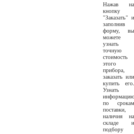
Нажав н
кнопку
"Заказать" 
заполнив
форму, в
можете
узнать
точную
стоимость
этого
прибора,
заказать ил
купить его
Узнать
информаци
по срока
поставки,
наличия н
складе 
подбору