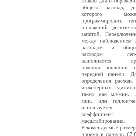
знаков для отображен
общего расхода, д
которого можн
программировать пя
положений десятичн
запятой. Переключен
между наблюдением 
расходом и общи
расходом легк
выполняется пр
помощи клавиши н
передней панели. Д
определения расхода
инженерных единица
таких как мл/мин., 
мин. или галлон/ча
используется
коэффициент
масштабирования.
Рекомендуемые разме
проема в панели: 67,