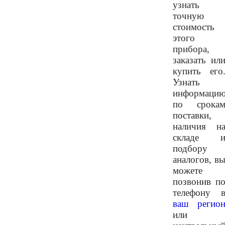
узнать
точную
стоимость
этого
прибора,
заказать ил
купить его
Узнать
информаци
по срока
поставки,
наличия н
складе 
подбору
аналогов, в
можете
позвонив п
телефону 
ваш регио
или