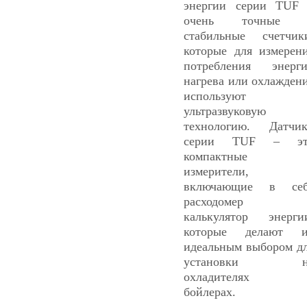
энергии серии TUF
очень точные 
стабильные счетчик
которые для измерен
потребления энерг
нагрева или охлажден
используют
ультразвуковую
технологию. Датчи
серии TUF – эт
компактные
измерители,
включающие в себ
расходомер 
калькулятор энерги
которые делают и
идеальным выбором д
установки н
охладителях 
бойлерах.