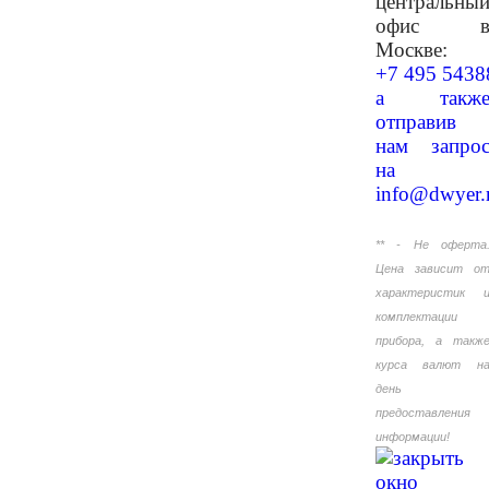
центральны
офис 
Москве:
+7 495 5438
а такж
отправив
нам запро
на
info@dwyer.
** - Не оферта
Цена зависит о
характеристик 
комплектации
прибора, а такж
курса валют н
день
предоставления
информации!