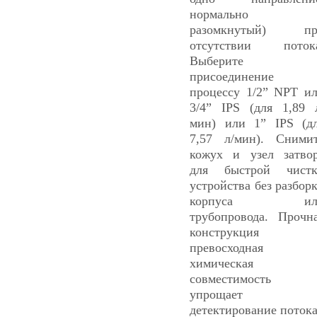
нормально
разомкнутый) пр
отсутствии поток
Выберите
присоединение 
процессу 1/2” NPT и
3/4” IPS (для 1,89 
мин) или 1” IPS (д
7,57 л/мин). Сними
кожух и узел затво
для быстрой чист
устройства без разбор
корпуса ил
трубопровода. Прочн
конструкция 
превосходная
химическая
совместимость
упрощает
детектирование потока