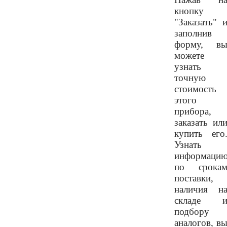
кнопку
"Заказать" 
заполнив
форму, в
можете
узнать
точную
стоимость
этого
прибора,
заказать ил
купить его
Узнать
информаци
по срока
поставки,
наличия н
складе 
подбору
аналогов, в