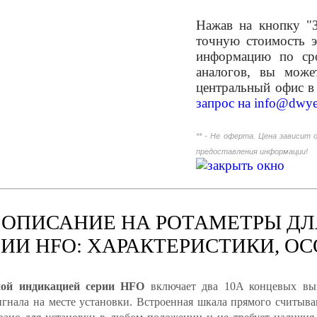
Нажав на кнопку "З
точную стоимость э
информацию по сро
аналогов, вы мож
центральный офис в
запрос на
info@dwye
** - Не оферта. Цена зависит 
предоставления информации!
ОПИСАНИЕ НА РОТАМЕТРЫ ДЛЯ
ИИ HFO: ХАРАКТЕРИСТИКИ, О
ной индикацией серии HFO
включает два 10A концевых вык
игнала на месте установки. Встроенная шкала прямого считыва