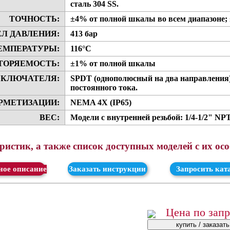
сталь 304 SS.
ТОЧНОСТЬ:
±4% от полной шкалы во всем диапазоне; 
ЕЛ ДАВЛЕНИЯ:
413 бар
ЕМПЕРАТУРЫ:
116°C
ТОРЯЕМОСТЬ:
±1% от полной шкалы
ЕКЛЮЧАТЕЛЯ:
SPDT (однополюсный на два направления),
постоянного тока.
РМЕТИЗАЦИИ:
NEMA 4X (IP65)
ВЕС:
Модели с внутренней резьбой: 1/4-1/2" NPT - 
истик, а также список доступных моделей с их ос
ачать
Заказать инструкции
Запросить кат
Цена по зап