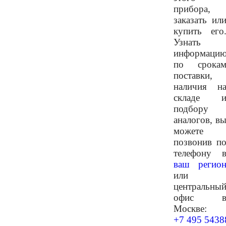
прибора,
заказать ил
купить его
Узнать
информаци
по срока
поставки,
наличия н
складе 
подбору
аналогов, в
можете
позвонив п
телефону 
ваш регио
или
центральны
офис 
Москве:
+7 495 5438