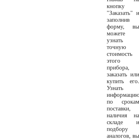
кнопку
"Заказать" 
заполнив
форму, в
можете
узнать
точную
стоимость
этого
прибора,
заказать ил
купить его
Узнать
информаци
по срока
поставки,
наличия н
складе 
подбору
аналогов, в