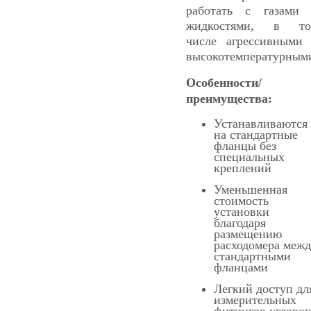
работать с газами
жидкостями, в то
числе агрессивными
высокотемпературным
Особенности/
преимущества:
Устанавливаются
на стандартные
фланцы без
специальных
креплений
Уменьшенная
стоимость
установки
благодаря
размещению
расходомера меж
стандартными
фланцами
Легкий доступ дл
измерительных
фитингов угловог