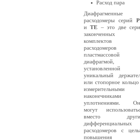
Расход пара
Диафрагменные
расходомеры серий
P
и
TE
– это две сер
законченных
комплектов
расходомеров 
пластмассовой
диафрагмой,
установленной 
уникальный держате
или стопорное кольцо
измерительными
наконечниками 
уплотнениями. Он
могут использовать
вместо други
дифференциальных
расходомеров с цел
повышения