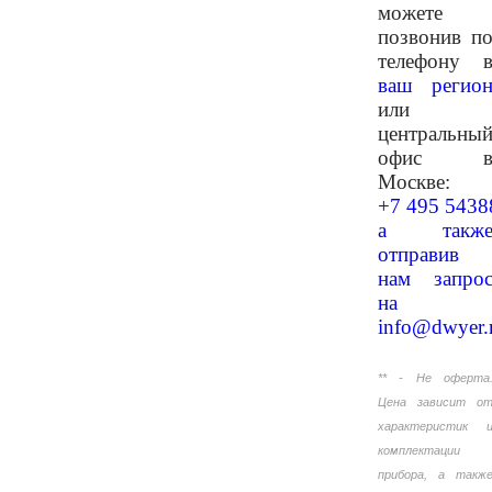
можете
позвонив п
телефону 
ваш регио
или
центральны
офис 
Москве:
+7 495 5438
а такж
отправив
нам запро
на
info@dwyer.
** - Не оферта
Цена зависит о
характеристик 
комплектации
прибора, а такж