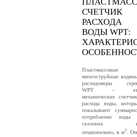
ПЛАСТМАС
СЧЕТЧИК
РАСХОДА
ВОДЫ WPT:
ХАРАКТЕРИ
ОСОБЕННОС
Пластмассовые
многоструйные водян
расходомеры сери
WPT – эт
механические счетчи
расхода воды, котор
показывают суммарн
потребление воды
галлонах и
3
опционально, в м
. О