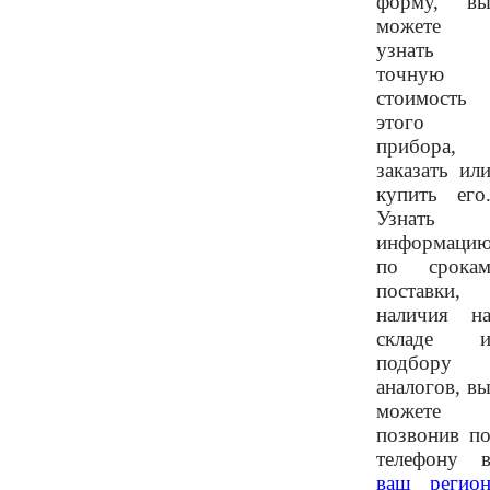
форму, в
можете
узнать
точную
стоимость
этого
прибора,
заказать ил
купить его
Узнать
информаци
по срока
поставки,
наличия н
складе 
подбору
аналогов, в
можете
позвонив п
телефону 
ваш регио