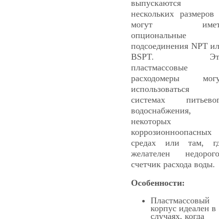
выпускаются
нескольких размеров
могут имет
опциональные
подсоединения NPT и
BSPT. Эт
пластмассовые
расходомеры могу
использоваться 
системах питьево
водоснабжения,
некоторых
коррозионноопасных
средах или там, г
желателен недорог
счетчик расхода воды.
Особенности:
Пластмассовый
корпус идеален в
случаях, когда