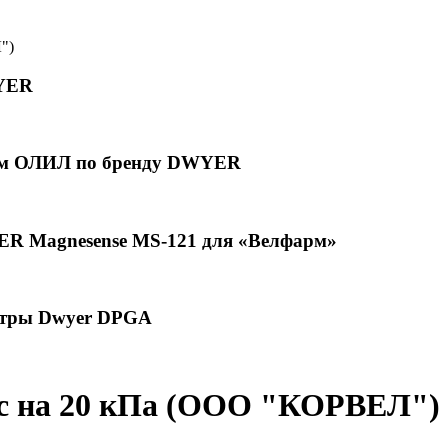
")
WYER
ром ОЛИЛ по бренду DWYER
R Magnesense MS-121 для «Велфарм»
етры Dwyer DPGA
ic на 20 кПа (ООО "КОРВЕЛ")