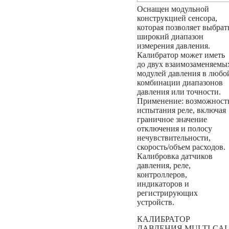
Оснащен модульной
конструкцией сенсора,
которая позволяет выбрат
широкий диапазон
измерения давления.
Калибратор может иметь
до двух взаимозаменяемы
модулей давления в любо
комбинации диапазонов
давления или точности.
Применение: возможност
испытания реле, включая
граничное значение
отключения и полосу
нечувствительности,
скорость/объем расходов.
Калибровка датчиков
давления, реле,
контроллеров,
индикаторов и
регистрирующих
устройств.
КАЛИБРАТОР
ДАВЛЕНИЯ MULTI-CA