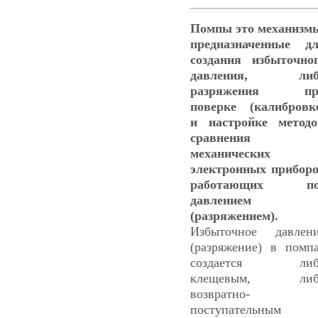
Помпы это механизм
предназначенные д
создания избыточно
давления, либ
разряжения пр
поверке (калибровк
и настройке метод
сравнения
механических 
электронных прибор
работающих по
давлением
(разряжением).
Избыточное давлен
(разряжение) в помп
создается либ
клещевым, либ
возвратно-
поступательным