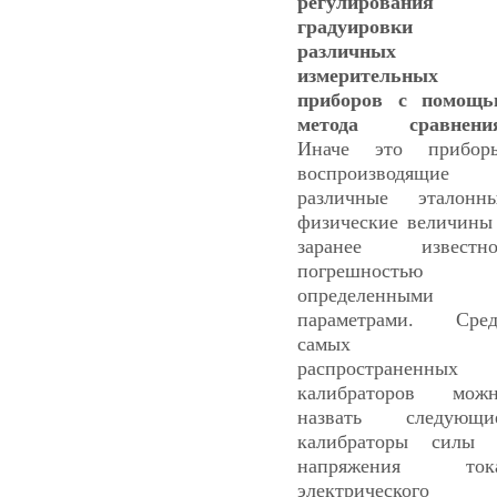
регулирования 
градуировки
различных
измерительных
приборов с помощ
метода сравнения
Иначе это прибор
воспроизводящие
различные эталонн
физические величины
заранее известно
погрешностью 
определенными
параметрами. Сре
самых
распространенных
калибраторов мож
назвать следующи
калибраторы силы
напряжения тока
электрического