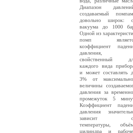
вода, различные масл
Диапазон давлени
создаваемый помпа
довольно широк: 
вакуума до 1000 ба
Одной из характерист
помп являетс
коэффициент паден
давления,
свойственный дл
каждого вида прибор
и может составлять 
3% от максимальн
величины создаваемо
давления за временн
промежуток 5 мину
Коэффициент паден
давления значитель
зависит о
температуры, объё
цилиндра и рабоч