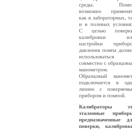
среды. Помп
возможно применя
как в лабораторных, т
и в полевых условия
С целью поверки
калибровки ил
настройки прибор
давления помпа долж
использоваться
совместно с образцов
манометром.
Образцовый маноме
подключается в од
линию с поверяем
прибором и помпой.
Калибраторы эт
эталонные прибор
предназначенные д
поверки, калибровк