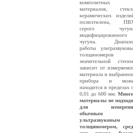
композитных
материалов, стекл
керамических издели
полиэтилена, ПВХ
серого чугуна
модифицированного
чугуна. Диапазо
работы ультразвуков
толщиномеров 
значительной степе
зависит от измеряемо
материала и выбранно
прибора и може
находится в пределах 
0,01 до 600 мм.
Мног
материалы не подход
для измерени
обычным
ультразвуковым
толщиномером, сре
них дерево, бумаг