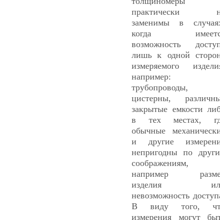
толщиномеры
практически н
заменимы в случая
когда имеетс
возможность досту
лишь к одной сторо
измеряемого издели
например:
трубопроводы,
цистерны, различн
закрытые емкости ли
в тех местах, гд
обычные механическ
и другие измерен
непригодны по друг
соображениям,
например разме
изделия ил
невозможность доступ
В виду того, чт
измерения могут бы