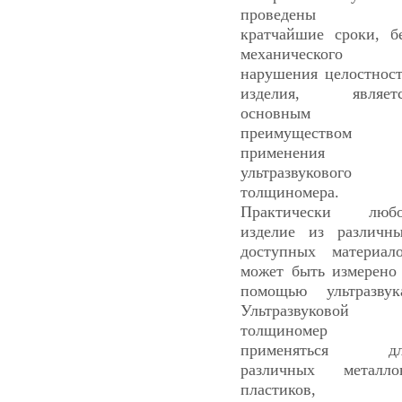
проведены 
кратчайшие сроки, б
механического
нарушения целостнос
изделия, являетс
основным
преимуществом
применения
ультразвукового
толщиномера.
Практически любо
изделие из различн
доступных материал
может быть измерено
помощью ультразвук
Ультразвуковой
толщиномер
применяться дл
различных металло
пластиков,