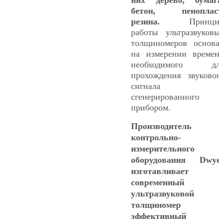
бетон, пенопласт
резина.
Принци
работы ультразвуков
толщиномеров основ
на измерении време
необходимого дл
прохождения звуково
сигнала
сгенерированного
прибором.
Производитель
контрольно-
измерительного
оборудования Dwy
изготавливает
современный
ультразвуковой
толщиномер 
эффективный 