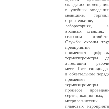
складских помещения
в учебных заведения
медицине, торговл
строительстве,
лабораториях, н
атомных станциях
сельском хозяйств
Службы охраны тру
предприятий
применяют цифров
термогигрометры д
аттестации рабоч
мест. Госсанэпиднадз
в обязательном поряд
применяет
термогигрометры 
процессе проведен
сертификационных,
метрологических 
плановых мероприят