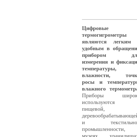
Цифровые
термогигрометры
являются легким 
удобным в обращен
прибором дл
измерения и фиксац
температуры,
влажности, точк
росы и температу
влажного термометр
Приборы широк
используются 
пищевой,
деревообрабатывающе
и текстильно
промышленности, 
музеях, хранилища