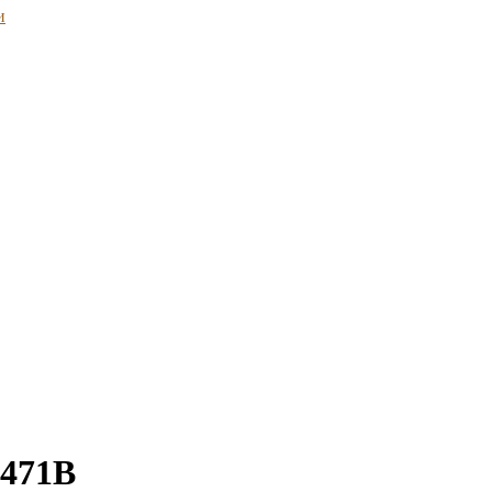
и
 471B