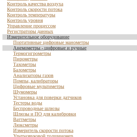
Контроль качества воздуха
Контроль скорости потока
Контроль температуры
Контроль уровня
Управление процессом
Регистраторы данных
Измерительное оборудование
Портативные цифровые манометры
Анемометры - цифровые и ручные
Термогигрометры
Пирометры
Тахометры
Балометры
Анализаторы газов
Помпы, калибраторы
Цифровые мультиметры
Шумомеры
Установка для поверки датчиков
Тестеры воды
Беспроводные шлюзы
Шлюзы и ПО для калибровки
Ваттметры
Люксметры
Измеритель скорости потока
Ультразвуковой толщиномер