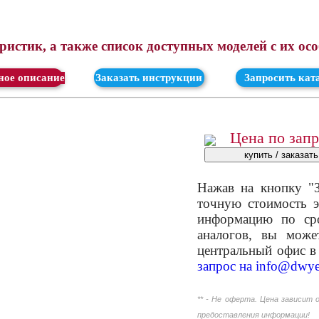
истик, а также список доступных моделей с их ос
ачать
Заказать инструкции
Запросить кат
Цена по зап
Нажав на кнопку "З
точную стоимость э
информацию по сро
аналогов, вы мож
центральный офис в
запрос на
info@dwye
** - Не оферта. Цена зависит 
предоставления информации!