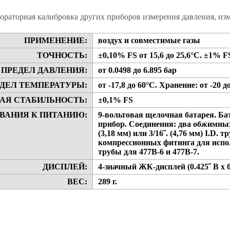
ораторная калибровка других приборов измерения давления, изм
ПРИМЕНЕНИЕ:
воздух и совместимые газы
ТОЧНОСТЬ:
±0,10% FS от 15,6 до 25,6°C. ±1% FS 
ПРЕДЕЛ ДАВЛЕНИЯ:
от 0.0498 до 6.895 бар
ДЕЛ ТЕМПЕРАТУРЫ:
от -17,8 до 60°C. Хранение: от -20 д
АЯ СТАБИЛЬНОСТЬ:
±0,1% FS
ВАНИЯ К ПИТАНИЮ:
9-вольтовая щелочная батарея. Бат
прибор. Соединения: два обжимных
(3,18 мм) или 3/16˝. (4,76 мм) I.D. 
компрессионных фитинга для использо
трубы для 477B-6 и 477B-7.
ДИСПЛЕЙ:
4-значный ЖК-дисплей (0.425˝ В x 0
ВЕС:
289 г.