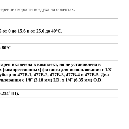
ерение скорости воздуха на объектах.
от 0 до 15,6 и от 25,6 до 40°C.
о 80°C
арея включена в комплект, но не установлена в
 [компрессионных] фитинга для использования с 1/8˝
трубы для 477B-1, 477B-2, 477B-3, 477B-4 и 477B-5. Два
вания с 1/8˝ (3,18 мм) I.D. x 1/4˝ (6,35 мм) O.D.
.234˝ Ш).