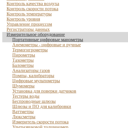
Контроль качества воздуха
Контроль скорости потока
Контроль температуры
Контроль уровня
Управление процессом
Регистраторы данных
Измерительное оборудование
Портативные цифровые манометры
Анемометры - цифровые и ручные
Термогигрометры
Пирометры
Тахометры
Балометры
Анализаторы газов
Помпы, калибраторы
Цифровые мультиметры
Шумомеры
Установка для поверки датчиков
Тестеры воды
Беспроводные шлюзы
Шлюзы и ПО для калибровки
Ваттметры
Люксметры
Измеритель скорости потока
Ультразвуковой толщиномер