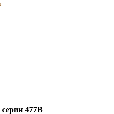
и
серии 477B