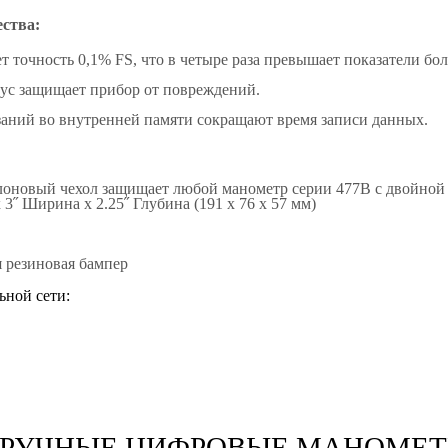
ства:
т точность 0,1% FS, что в четыре раза превышает показатели б
с защищает прибор от повреждений.
азаний во внутренней памяти сокращают время записи данных.
оновый чехол защищает любой манометр серии 477B с двойной м
x 3˝ Ширина x 2.25˝ Глубина (191 x 76 x 57 мм)
 резиновая бампер
ьной сети:
 РУЧНЫЕ ЦИФРОВЫЕ МАНОМЕТР